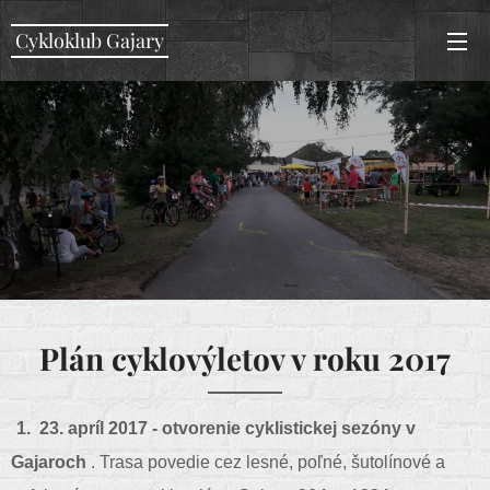
Cykloklub Gajary
Plán cyklovýletov v roku 2017
1.
23. apríl 2017 - otvorenie cyklistickej sezóny v
Gajaroch
. Trasa povedie cez lesné, poľné, šutolínové a