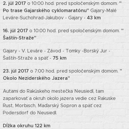
2. júl 2017
"
o 10:00 hod. pred spoločenským domom.
Po trase Gajarského cyklomaratónu"
Gajary-Malé
43 km
Leváre-Suchohrad-Jakubov - Gajary -
16. júl 2017
"
o 10:00 hod. pred spoločenským domom.
Šaštín-Straže"
Gajary - V. Leváre - Závod - Tomky -Borský Jur -
75 km
Šaštín-Straže a späť -
23. júl 2017
"
o 7:00 hod. pred spoločenským domom.
Okolo Neziderského Jazera"
Autami do Rakúskeho mestečka Neusiedl, tam
zaparkovať a okruh okolo jazera vedie cez Rakuske
Rust, Morbisch, Maďarský Sopron a späť cez
Podersdorf do Neusiedl.
Dĺžka okruhu 122 km