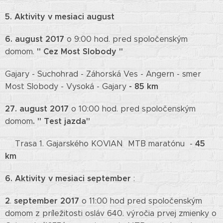
5. Aktivity v mesiaci august
6. august 2017
o 9:00 hod. pred spoločenským
" Cez Most Slobody "
domom.
Gajary - Suchohrad - Záhorská Ves - Angern - smer
- 85 km
Most Slobody - Vysoká - Gajary
27. august 2017
o 10:00 hod. pred spoločenským
. " Test jazda"
domom
45
Trasa 1. Gajarského KOVIAN MTB maratónu -
km
6.
Aktivity v mesiaci september
:
2
september 2017
.
o 11:00 hod pred spoločenským
domom z príležitosti osláv 640. výročia prvej zmienky o