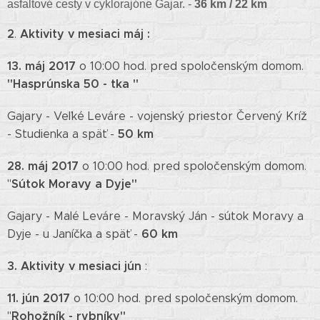
asfaltové cesty v cyklorajóne Gajar. -
36 km / 22 km
2
Aktivity v mesiaci máj :
.
13. máj 2017
o 10:00 hod. pred spoločenským domom.
"Hasprúnska 50 - tka "
Gajary - Veľké Leváre - vojenský priestor Červený Kríž
50 km
- Studienka a späť -
28. máj 2017
o 10:00 hod. pred spoločenským domom.
Sútok Moravy a Dyje"
"
Gajary - Malé Leváre - Moravský Ján - sútok Moravy a
60 km
Dyje - u Janíčka a späť -
3. Aktivity v mesiaci jún
:
11. jún 2017
o 10:00 hod. pred spoločenským domom.
Rohožník - rybníky"
"