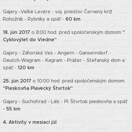
Gajary -Veľké Leváre - voj. priestor Červený kríž
60 km
Rohožník - Rybníky a späť -
18. jún 2017
"
o 8:00 hod. pred spoločenským domom
Cyklovýlet do Viedne"
Gajary - Záhorská Ves - Angern - Ganserndorf -
Deutch-Wagram - Kagram - Práter - Stefanský dom a
120 km
späť -
25. jún 2017
o 10:00 hod. pred spoločenským domom.
"Pieskovňa Plavecký Štvrtok"
Gajary - Suchohrad - Láb - Pl. Štvrtok pieskovňa a späť
- 55 km
4. Aktivity v mesiaci júl