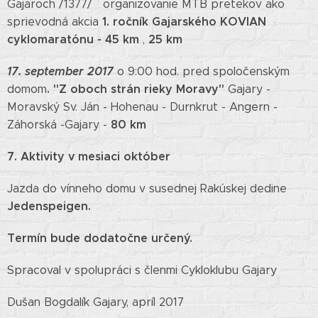
Gajaroch /1377/ organizovanie MTB pretekov ako
1. ročník Gajarského KOVIAN
sprievodná akcia
cyklomaratónu - 45 km
25 km
,
17. september 2017
o 9:00 hod. pred spoločenským
. "Z oboch strán rieky Moravy"
domom
Gajary -
Moravský Sv. Ján - Hohenau - Durnkrut - Angern -
80 km
Záhorská -Gajary -
7. Aktivity v mesiaci október
Jazda do vínneho domu v susednej Rakúskej dedine
Jedenspeigen.
Termín bude dodatočne určený.
Spracoval v spolupráci s členmi Cykloklubu Gajary
Dušan Bogdalík Gajary, apríl 2017