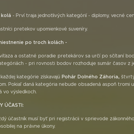
 kolá
- Prví traja jednotlivých kategórií - diplomy, vecné ce
astníci pretekov upomienkové suveníry.
iestnenie po troch kolách -
víťaza a ostatné poradie pretekárov sa určí po sčítaní bo
ategóriách - pri rovnosti bodov rozhoduje sumár časov z j
Pohár Dolného Záhoria,
z každej kategórie získavajú
štvrtý
lom. Pokiaľ daná kategória nebude obsadená aspoň tromi u
á vo výsledkoch.
Y ÚČASTI:
dý účastník musí byť pri registrácii v sprievode zákonné
sobilej na právne úkony.