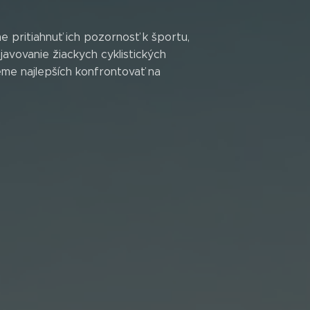
e pritiahnuť ich pozornosť k športu,
avovanie žiackych cyklistických
eme najlepších konfrontovať na