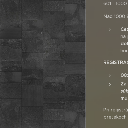
601 - 1000
Nad 1000 8
Cez
na 
do
hod
REGISTRÁ
08:
Za
súh
mus
Pri registr
pretekoch 