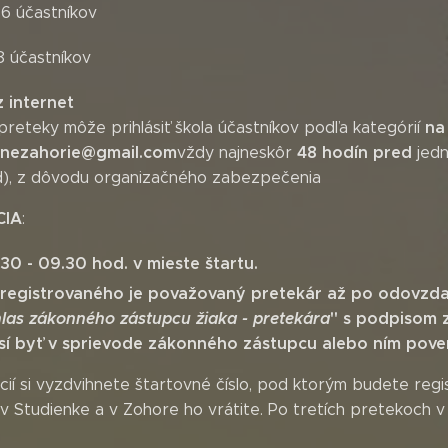
 6 účastníkov
 účastníkov
 internet
na
preteky môže prihlásiť škola účastníkov podľa kategórií
lnezahorie@gmail.com
48 hodín pred
vždy najneskôr
jedn
), z dôvodu organizačného zabezpečenia
CIA
:
30 - 09.30 hod. v mieste štartu.
 registrovaného je považovaný pretekár až po odovzda
las zákonného zástupcu žiaka - pretekára
" s podpisom 
í byť v sprievode zákonného zástupcu alebo ním pover
ácií si vyzdvihnete štartovné číslo, pod ktorým budete re
v Studienke a v Zohore ho vrátite. Po tretích pretekoch v