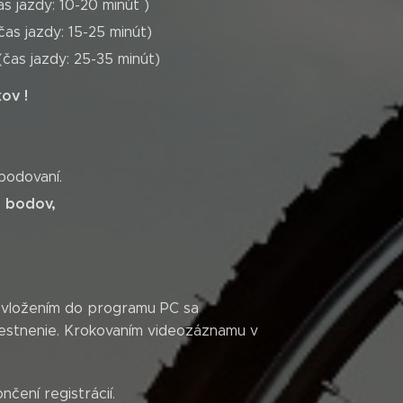
s jazdy: 10-20 minút )
as jazdy: 15-25 minút)
(čas jazdy: 25-35 minút)
ov !
bodovaní.
13 bodov,
a vložením do programu PC sa
estnenie. Krokovaním videozáznamu v
čení registrácií.