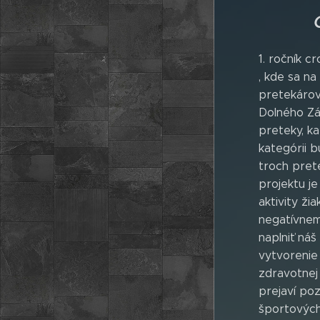
1. ročník 
, kde sa na
pretekárov
Dolného Záh
preteky, ka
kategórii b
troch pret
projektu j
aktivity ž
negatívnem
naplniť náš
vytvorenie 
zdravotnej
prejaví po
športových