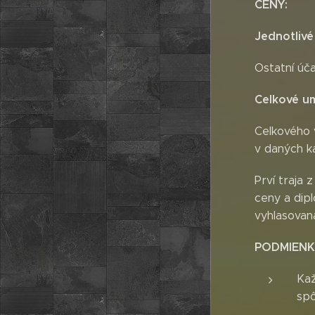
CENY:
Jednotlivé
Ostatní úč
Celkové um
Celkového 
v daných k
Prví traja 
ceny a dip
vyhlasovan
PODMIENK
Kaž
spô