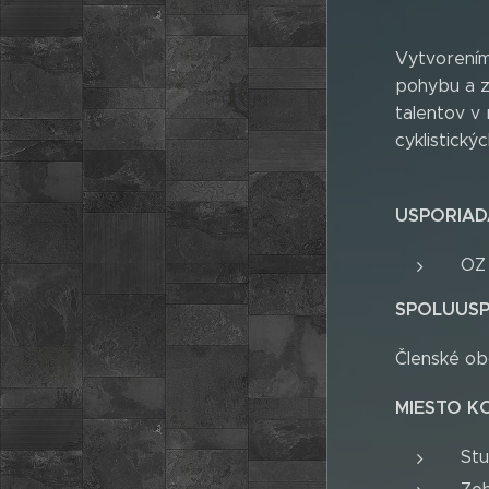
Vytvorením 
pohybu a zd
talentov v
cyklistický
USPORIAD
OZ 
SPOLUUSP
Členské ob
MIESTO K
Stu