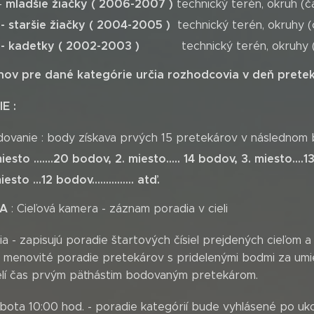
mladšie
žiačky ( 2006-2007 )
-
technický terén, okruh (ča
- staršie žiačky ( 2004-2005 )
technický terén, okruhy (č
- kadetky
( 2002-2003 )
technický terén, okruhy 
ov pre dané kategórie určia rozhodcovia v deň pretek
IE
:
ovanie : body získava prvých 15 pretekárov v následnom 
miesto .......20 bodov, 2. miesto..... 14 bodov, 3. miesto....
esto ...12 bodov............... atď.
RA
: Cieľová kamera - záznam poradia v cieli
a - zapisujú poradie štartových čísiel prejdených cieľom 
 menovité poradie pretekárov s pridelenými bodmi za umi
elí čas prvým päťnástim bodovaným pretekárom.
obota 10:00 hod. - poradie kategórií bude vyhlásené po ukon