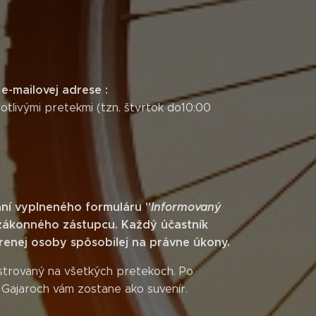
 e-mailovej adrese :
otlivými pretekmi (tzn. štvrtok do10:00
ní vyplneného formuláru "
Informovaný
zákonného zástupcu. Každý účastník
enej osoby spôsobilej na právne úkony.
gistrovaný na všetkých pretekoch. Po
 Gajaroch vám zostane ako suvenír.