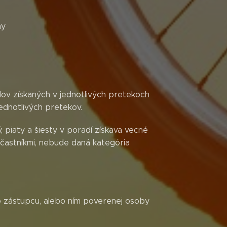
ny
dov získaných v jednotlivých pretekoch
ednotlivých pretekov.
, piaty a šiesty v poradí získava vecné
častníkmi, nebude daná kategória
ho zástupcu, alebo ním poverenej osoby