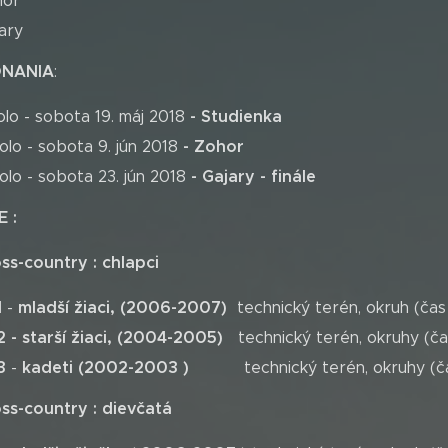
hor
ary
ONANIA
:
- Studienka
kolo - sobota 19. máj 2018
- Zohor
kolo - sobota 9. jún 2018
- Gajary - finále
kolo - sobota 23. jún 2018
IE
:
ss-country : chlapci
1
mladší žiaci, (2006-2007)
-
technický terén, okruh (čas
 - starší žiaci, (2004-2005)
technický terén, okruhy (ča
3
kadeti (2002-2003 )
-
technický terén, okruhy (č
ss-country : dievčatá