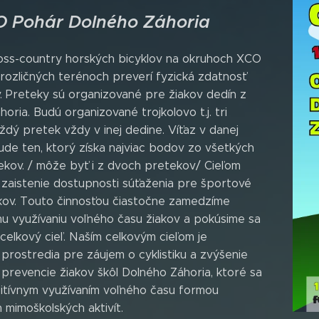
O Pohár Dolného Záhoria
cross-country horských bicyklov na okruhoch XCO
 rozličných terénoch preverí fyzická zdatnosť
. Preteky sú organizované pre žiakov dedín z
oria. Budú organizované trojkolovo t.j. tri
ždý pretek vždy v inej dedine. Víťaz v danej
ude ten, ktorý získa najviac bodov zo všetkých
ekov. / môže byť i z dvoch pretekov/ Cieľom
e zaistenie dostupnosti súťaženia pre športové
iakov. Touto činnosťou čiastočne zamedzíme
u využívaniu voľného času žiakov a pokúsime sa
 celkový cieľ. Naším celkovým cieľom je
prostredia pre záujem o cyklistiku a zvýšenie
 prevencie žiakov škôl Dolného Záhoria, ktoré sa
zitívnym využívaním voľného času formou
 mimoškolských aktivít.