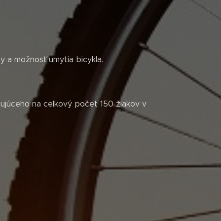
 a možnosť umytia bicykla.
rtujúceho na celkový počet 150 žiakov v