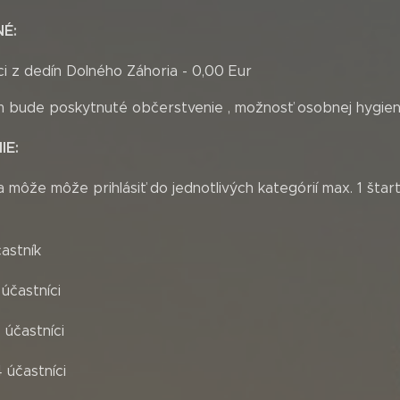
É:
ci z dedín Dolného Záhoria - 0,00 Eur
 bude poskytnuté občerstvenie , možnosť osobnej hygieny
IE:
 môže môže prihlásiť do jednotlivých kategórií max. 1 šta
astník
 účastníci
 účastníci
 účastníci