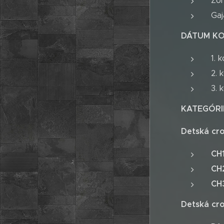
Zo
Gaj
DÁTUM K
1. 
2. 
3. 
KATEGÓR
Detská cro
CH
CH2
CH
Detská cro