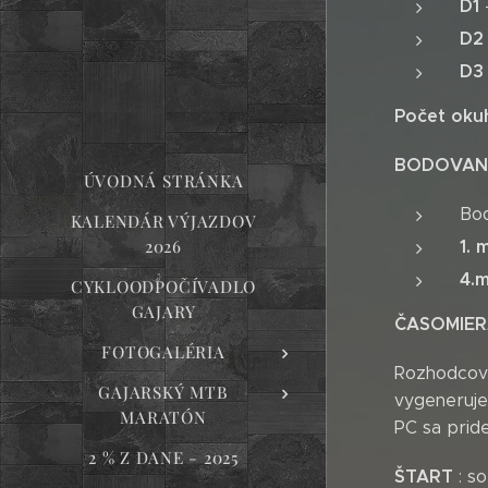
D1
D2 
D3
Počet okuh
BODOVAN
ÚVODNÁ STRÁNKA
Bod
KALENDÁR VÝJAZDOV
2026
1. 
4.mi
CYKLOODPOČÍVADLO
GAJARY
ČASOMIE
FOTOGALÉRIA
Rozhodcovi
GAJARSKÝ MTB
vygeneruje
MARATÓN
PC sa prid
2 % Z DANE - 2025
ŠTART
: s