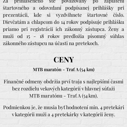
Za prihláseného ste považovaný po zaplatení
štartovného a odovzdaní podpísanej prihlášky pri
prezentácii, kde si vyzdvihnete štartovné číslo.
Dievčatám a chlapcom do 14 rokov podpisuje prihlášku
priamo pri registrácii ich zákonný zástupca. Ženy a
muži od 15 - 18 rokov predložia písomný súhlas
zákonného zástupcu na účasti na pretekoch.
CENY
MTB maratón - Trať A (54 km)
Finančné odmeny obdržia prví traja s najlepšími časmi
bez rozdielu vekových kategórií v hlavnej súťaži
MTB maratónu - Trať A (54 km).
Podmienkou je, že musia byť hodnotení min. 4 pretekári
v kategórii muži a 4 pretekárky v kategórii ženy.