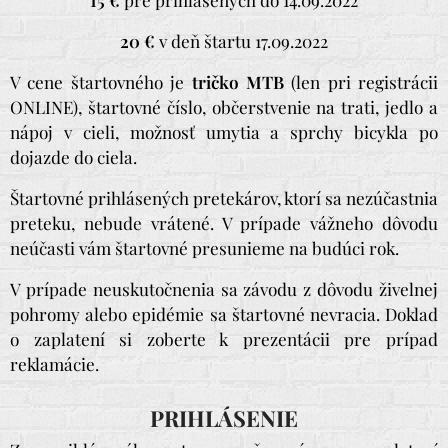
20 €
v deň štartu 17.09.2022
V cene štartovného je
tričko MTB
(len pri registrácii
ONLINE), štartovné číslo, občerstvenie na trati, jedlo a
nápoj v cieli, možnosť umytia a sprchy bicykla po
dojazde do ciela.
Štartovné prihlásených pretekárov, ktorí sa nezúčastnia
preteku, nebude vrátené. V prípade vážneho dôvodu
neúčasti vám štartovné presunieme na budúci rok.
V prípade neuskutočnenia sa závodu z dôvodu živelnej
pohromy alebo epidémie sa štartovné nevracia. Doklad
o zaplatení si zoberte k prezentácii pre prípad
reklamácie.
PRIHLÁSENIE