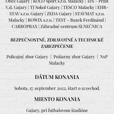
Obec Gajary | KOLO Sport s.r.o. Malacky | Tex - Print
V.d. Gajary | TJ Sokol Gajary | TESCO Malacky | EHR-
STAV s.r.o. Gajary | ZEDA Gajary | STAVMAT s.r.o.
Malacky | BOWIX s.r.o. | TEST - Buzek Ferdinánd |
CARBOPRAX | Záhradné centrum SLNEČNICA
BEZPEČNOSTNÉ, ZDRAVOTNÉ A TECHNICKÉ
ZABEZPEČENIE
Policajný zbor Gajary |
Požiarny zbor Gajary | NsP
Malacky
DÁTUM KONANIA
Sobota, 17. september 2022, štart o 11:00 hod.
MIESTO KONANIA
Gajary, pri futbalovom štadióne