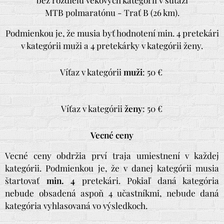
MTB polmaratónu - Trať B (26 km).
Podmienkou je, že musia byť hodnotení min. 4 pretekári
v kategórii muži a 4 pretekárky v kategórii ženy.
Víťaz v kategórii
muži
: 50 €
Víťaz v kategórii
ženy
: 50 €
Vecné ceny
Vecné ceny obdržia prví traja umiestnení v každej
kategórii. Podmienkou je, že v danej kategórii musia
štartovať
min. 4
pretekári. Pokiaľ daná kategória
nebude obsadená aspoň 4 učastníkmi, nebude daná
kategória vyhlasovaná vo výsledkoch.