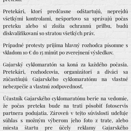
Pretekári, ktorí predčasne odštartujú, neprejdú
všetkými kontrolami, nešportovo sa správajú počas
preteku alebo si zložia ochrannú prilbu, budú
diskvalifikovaní so stratou všetkých práv.
Prípadné protesty prijíma hlavný rozhodca písomne s
vkladom 10 € do 15 minút po zverejnení výsledkov.
Gajarský cyklomaratón sa koná za každého počasia.
Pretekári, rozhodcovia, organizátori a diváci sa
zúčastňujú Gajarského cyklomaratónu na vlastné
nebezpečie a vlastnú zodpovednosť.
Účastník Gajarského cyklomaratónu berie na vedomie,
že počas preteku bude na trati pôsobiť fotoservis
partnera podujatia. Zároveň v tejto súvislosti udeľuje
súhlas s možným výberom jeho foto z trate, alebo
miesta štartu pre účely reklamy Gajarského