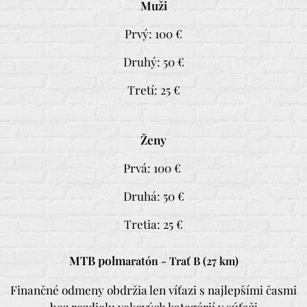
Muži
Prvý: 100 €
Druhý: 50 €
Tretí: 25 €
Ženy
Prvá: 100 €
Druhá: 50 €
Tretia: 25 €
MTB polm
aratón - Trať B (27 km)
Finančné odmeny obdržia len víťazi s najlepšími časmi
bez rozdielu vekových kategórií v súťaži