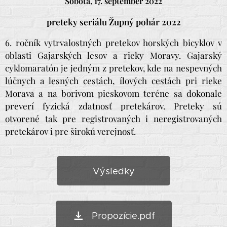
Sobota, 17. september 2022
preteky seriálu Župný pohár 2022
6. ročník vytrvalostných pretekov horských bicyklov v
oblasti Gajarských lesov a rieky Moravy. Gajarský
cyklomaratón je jedným z pretekov, kde na nespevných
lúčnych a lesných cestách, ílových cestách pri rieke
Morava a na borivom pieskovom teréne sa dokonale
preverí fyzická zdatnosť pretekárov. Preteky sú
otvorené tak pre registrovaných i neregistrovaných
pretekárov i pre širokú verejnosť.
Výsledky
Propozície.pdf