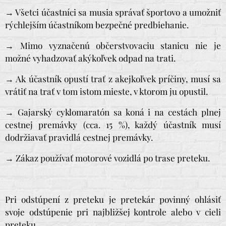
→ Všetci účastníci sa musia správať športovo a umožniť
rýchlejším účastníkom bezpečné predbiehanie.
→ Mimo vyznačenú občerstvovaciu stanicu nie je
možné vyhadzovať akýkoľvek odpad na trati.
→ Ak účastník opustí trať z akejkoľvek príčiny, musí sa
vrátiť na trať v tom istom mieste, v ktorom ju opustil.
→ Gajarský cyklomaratón sa koná i na cestách plnej
cestnej premávky (cca. 15 %), každý účastník musí
dodržiavať pravidlá cestnej premávky.
→ Zákaz používať motorové vozidlá po trase preteku.
Pri odstúpení z preteku je pretekár povinný ohlásiť
svoje odstúpenie pri najbližšej kontrole alebo v cieli
preteku.