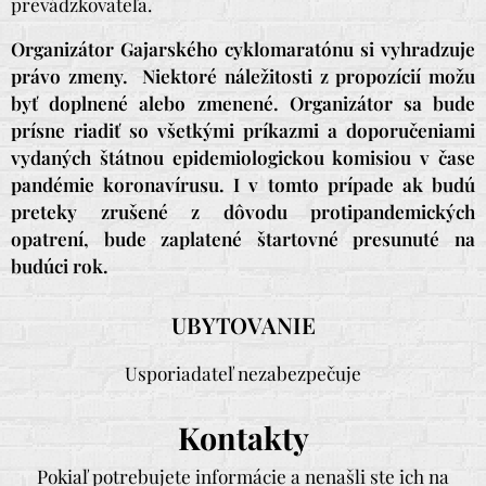
prevádzkovateľa.
Organizátor Gajarského cyklomaratónu si vyhradzuje
právo zmeny.
Niektoré náležitosti z propozícií možu
byť doplnené alebo zmenené. Organizátor sa bude
prísne riadiť so všetkými príkazmi a doporučeniami
vydaných štátnou epidemiologickou komisiou v čase
pandémie koronavírusu. I v tomto prípade ak budú
preteky zrušené z dôvodu protipandemických
opatrení, bude zaplatené štartovné presunuté na
budúci rok.
UBYTOVANIE
Usporiadateľ nezabezpečuje
Kontakty
Pokiaľ potrebujete informácie a nenašli ste ich na