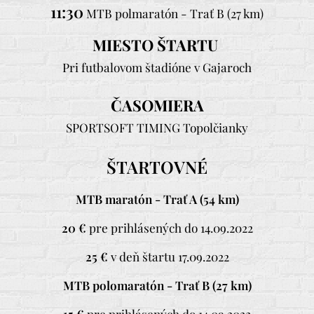
11:30
MTB polmaratón - Trať B (27 km)
MIESTO ŠTARTU
Pri futbalovom štadióne v Gajaroch
ČASOMIERA
SPORTSOFT TIMING Topolčianky
ŠTARTOVNÉ
MTB maratón - Trať A (54 km)
20 €
pre prihlásených do 14.09.2022
25 €
v deň štartu 17.09.2022
MTB polomaratón - Trať B (27 km)
15 €
pre prihlásených do 14.09.2022