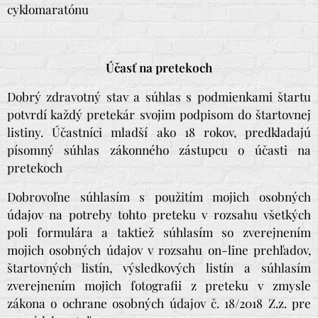
cyklomaratónu
Účasť na pretekoch
Dobrý zdravotný stav a súhlas s podmienkami štartu
potvrdí každý pretekár svojim podpisom do štartovnej
listiny. Účastníci mladší ako 18 rokov, predkladajú
písomný súhlas zákonného zástupcu o účasti na
pretekoch
Dobrovoľne súhlasím s použitím mojich osobných
údajov na potreby tohto preteku v rozsahu všetkých
poli formulára a taktiež súhlasím so zverejnením
mojich osobných údajov v rozsahu on-line prehľadov,
štartovných listín, výsledkových listín a súhlasím
zverejnením mojich fotografii z preteku v zmysle
zákona o ochrane osobných údajov č. 18/2018 Z.z. pre